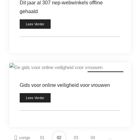
Dit jaar al 307 nep-webwinkels offline
gehaald
Lees Verder
digitale criminaliteit
Gids voor online veiligheid voor vrouwen
Lees Verder
vorige
01
02
03
04
…