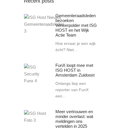
Recent posts
Gemeenteraadsleden
bezoeken
Venserpolder met ISG
HOST en het Wijk
Actie Team
Hoe ervaar je een wijk
écht? Niet...
FunX loopt mee met
ISG HOST in
Amsterdam Zuidoost
Onlangs liep een
reporter van FunX
een...
Meer vertrouwen en
minder overlast: wat
meldingen ons
vertelden in 2025