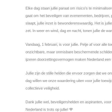
Elke dag staan jullie paraat om risico’s te minimalis
gaat om het beveiligen van evenementen, bedrijven,
slaapt, jullie inzet is bewonderenswaardig. Het is jull
zet. In weer en wind, dag en nacht, tonen jullie de war
Vandaag, 1 februari, is voor jullie. Petje af voor alle
onzichtbare, maar onmisbare beschermende schilden 
ijzeren doorzettingsvermogen maken Nederland een ve
Jullie zijn de stille helden die ervoor zorgen dat we on
dag willen we onze waardering uiten voor jullie toewij
collectieve veiligheid.
Dank jullie wel, beveiligershelden en aspiranten, voor
Nederland is trots op jullie! 💙