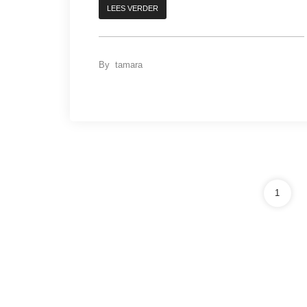
LEES VERDER
By
tamara
1