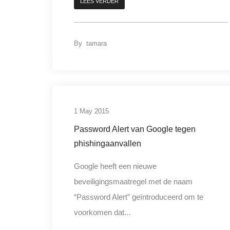
LEES VERDER
By
tamara
digitale criminalitei
1 May 2015
Password Alert van Google tegen
phishingaanvallen
Google heeft een nieuwe
beveiligingsmaatregel met de naam
“Password Alert” geïntroduceerd om te
voorkomen dat...