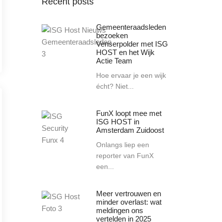
Recent posts
Gemeenteraadsleden
bezoeken
Venserpolder met ISG
HOST en het Wijk
Actie Team
Hoe ervaar je een wijk
écht? Niet...
FunX loopt mee met
ISG HOST in
Amsterdam Zuidoost
Onlangs liep een
reporter van FunX
een...
Meer vertrouwen en
minder overlast: wat
meldingen ons
vertelden in 2025