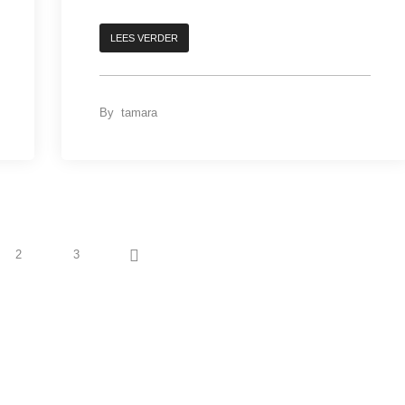
LEES VERDER
By
tamara
2
3