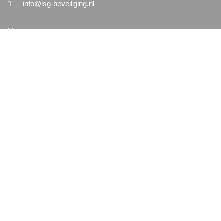
info@isg-beveiliging.nl
Menu
Home
Nieuws
Vacatures
Contact
Algemeen
Algemene Voorwaarden
Disclaimer
Privacy
Cookiebeleid (EU)