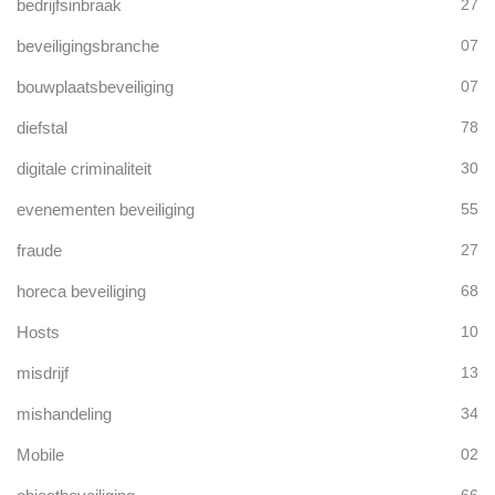
bedrijfsinbraak
27
beveiligingsbranche
07
bouwplaatsbeveiliging
07
diefstal
78
digitale criminaliteit
30
evenementen beveiliging
55
fraude
27
horeca beveiliging
68
Hosts
10
misdrijf
13
mishandeling
34
Mobile
02
66