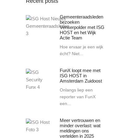
Recent posts
Gemeenteraadsleden
bezoeken
Venserpolder met ISG
HOST en het Wijk
Actie Team
Hoe ervaar je een wijk
écht? Niet...
FunX loopt mee met
ISG HOST in
Amsterdam Zuidoost
Onlangs liep een
reporter van FunX
een...
Meer vertrouwen en
minder overlast: wat
meldingen ons
vertelden in 2025