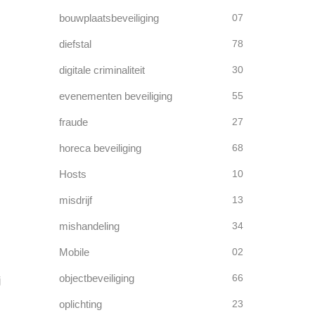
bouwplaatsbeveiliging
07
diefstal
78
digitale criminaliteit
30
evenementen beveiliging
55
fraude
27
horeca beveiliging
68
Hosts
10
misdrijf
13
mishandeling
34
Mobile
02
objectbeveiliging
66
j
oplichting
23