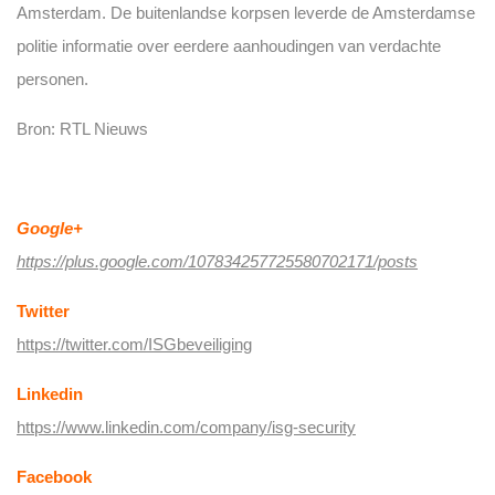
Amsterdam. De buitenlandse korpsen leverde de Amsterdamse
politie informatie over eerdere aanhoudingen van verdachte
personen.
Bron: RTL Nieuws
Volg ISG op social media:
Google+
https://plus.google.com/107834257725580702171/posts
Twitter
https://twitter.com/ISGbeveiliging
Linkedin
https://www.linkedin.com/company/isg-security
Facebook