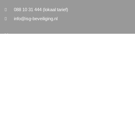
088 10 31 444 (lokaal tarief)
info@isg-beveiliging.nl
Menu
Home
Nieuws
Vacatures
Contact
Algemeen
Algemene Voorwaarden
Disclaimer
Privacy