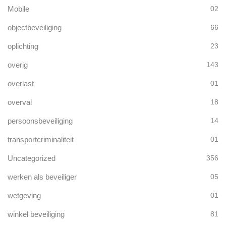
Mobile
02
objectbeveiliging
66
oplichting
23
overig
143
overlast
01
overval
18
persoonsbeveiliging
14
transportcriminaliteit
01
Uncategorized
356
werken als beveiliger
05
wetgeving
01
winkel beveiliging
81