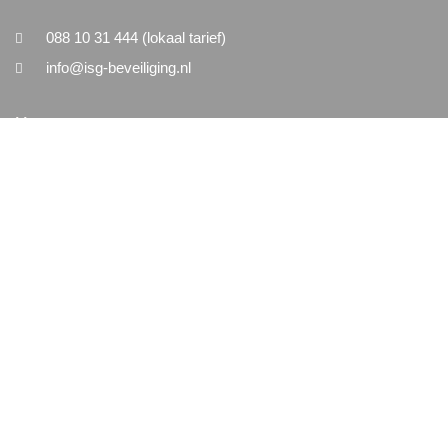
088 10 31 444 (lokaal tarief)
info@isg-beveiliging.nl
Menu
Home
Nieuws
Vacatures
Contact
Algemeen
Algemene Voorwaarden
Disclaimer
Privacy