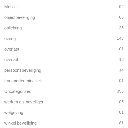
Mobile
02
objectbeveiliging
66
oplichting
23
overig
143
overlast
01
overval
18
persoonsbeveiliging
14
transportcriminaliteit
01
Uncategorized
356
werken als beveiliger
05
wetgeving
01
winkel beveiliging
81