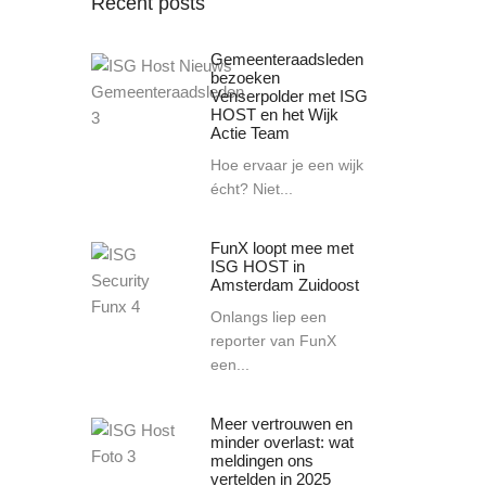
Recent posts
Gemeenteraadsleden
bezoeken
Venserpolder met ISG
HOST en het Wijk
Actie Team
Hoe ervaar je een wijk
écht? Niet...
FunX loopt mee met
ISG HOST in
Amsterdam Zuidoost
Onlangs liep een
reporter van FunX
een...
Meer vertrouwen en
minder overlast: wat
meldingen ons
vertelden in 2025