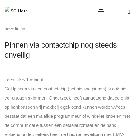
digitale criminaliteit
,
fraude
,
Uncategorized
,
winkel
beveiliging
Pinnen via contactchip nog steeds
onveilig
Leestijd:
< 1
minuut
Geldpinnen via een contactchip (het nieuwe pinnen) is ook niet
veilig tegen skimmen. Onderzoek heeft aangetoond dat de chip
op bankpassen vrij makkelijk gekloond kunnen worden.
Vrees
bestaat dat een malafide programmeur of winkelier knoeien met
de communicatie tussen een betaalautomaat en de bank.
Volgens onderzoekers heeft de huidige beveiliging met EMV-