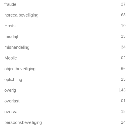
fraude
27
horeca beveiliging
68
Hosts
10
misdrijf
13
mishandeling
34
Mobile
02
objectbeveiliging
66
oplichting
23
overig
143
overlast
01
overval
18
persoonsbeveiliging
14