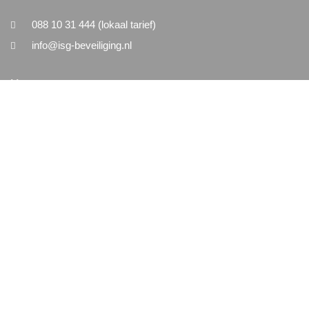
088 10 31 444 (lokaal tarief)
info@isg-beveiliging.nl
Menu
Home
Nieuws
Vacatures
Contact
Algemeen
Algemene Voorwaarden
Disclaimer
Privacy