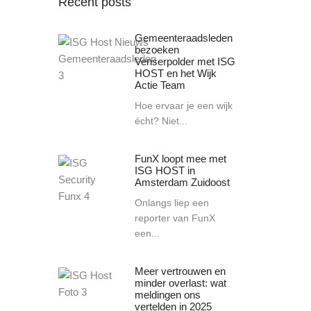
Recent posts
Gemeenteraadsleden
bezoeken
Venserpolder met ISG
HOST en het Wijk
Actie Team
Hoe ervaar je een wijk
écht? Niet...
FunX loopt mee met
ISG HOST in
Amsterdam Zuidoost
Onlangs liep een
reporter van FunX
een...
Meer vertrouwen en
minder overlast: wat
meldingen ons
vertelden in 2025