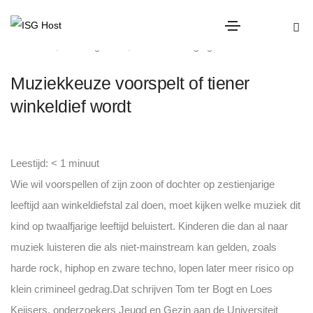
diefstal
,
Uncategorized
,
winkel beveiliging
Muziekkeuze voorspelt of tiener
winkeldief wordt
Leestijd:
< 1
minuut
Wie wil voorspellen of zijn zoon of dochter op zestienjarige
leeftijd aan winkeldiefstal zal doen, moet kijken welke muziek dit
kind op twaalfjarige leeftijd beluistert. Kinderen die dan al naar
muziek luisteren die als niet-mainstream kan gelden, zoals
harde rock, hiphop en zware techno, lopen later meer risico op
klein crimineel gedrag.
Dat schrijven Tom ter Bogt en Loes
Keijsers, onderzoekers Jeugd en Gezin aan de Universiteit