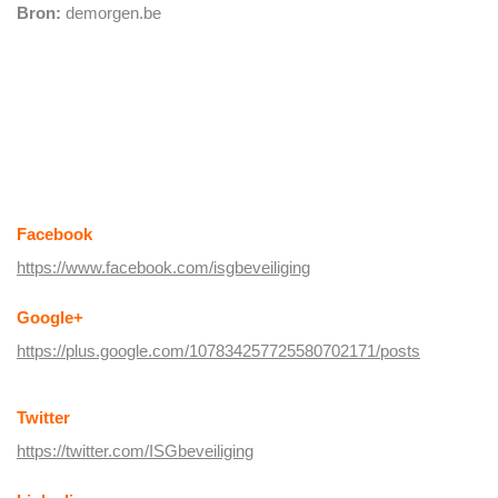
Bron:
demorgen.be
Volg ISG Security op
social media:
Facebook
https://www.facebook.com/isgbeveiliging
Google+
https://plus.google.com/107834257725580702171/posts
Twitter
https://twitter.com/ISGbeveiliging