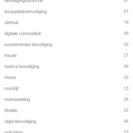
beveiligingsbranche
07
bouwplaatsbeveiliging
07
diefstal
78
digitale criminaliteit
30
evenementen beveiliging
55
fraude
27
horeca beveiliging
68
Hosts
10
misdrijf
13
mishandeling
34
Mobile
02
objectbeveiliging
66
oplichting
23