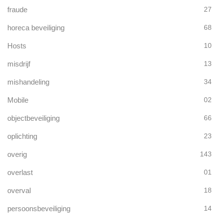
fraude
27
horeca beveiliging
68
Hosts
10
misdrijf
13
mishandeling
34
Mobile
02
objectbeveiliging
66
oplichting
23
overig
143
overlast
01
overval
18
persoonsbeveiliging
14