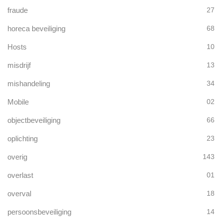
fraude
27
horeca beveiliging
68
Hosts
10
misdrijf
13
mishandeling
34
Mobile
02
objectbeveiliging
66
oplichting
23
overig
143
overlast
01
overval
18
persoonsbeveiliging
14