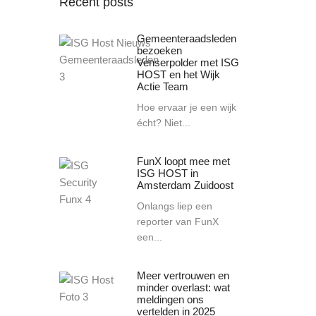
Recent posts
Gemeenteraadsleden
bezoeken
Venserpolder met ISG
HOST en het Wijk
Actie Team
Hoe ervaar je een wijk
écht? Niet...
FunX loopt mee met
ISG HOST in
Amsterdam Zuidoost
Onlangs liep een
reporter van FunX
een...
Meer vertrouwen en
minder overlast: wat
meldingen ons
vertelden in 2025