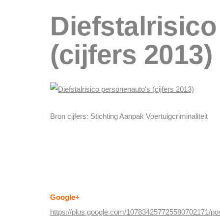
Diefstalrisic
(cijfers 2013)
Bron cijfers: Stichting Aanpak Voertuigcriminaliteit
Volg ISG op social media:
Google+
https://plus.google.com/107834257725580702171/po