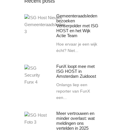
Recent posts
Gemeenteraadsleden
bezoeken
Venserpolder met ISG
HOST en het Wijk
Actie Team
Hoe ervaar je een wijk
écht? Niet...
FunX loopt mee met
ISG HOST in
Amsterdam Zuidoost
Onlangs liep een
reporter van FunX
een...
Meer vertrouwen en
minder overlast: wat
meldingen ons
vertelden in 2025