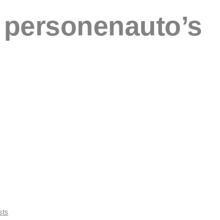
o personenauto’s
sts