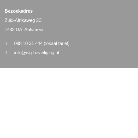
Bezoekadres
Zuid-Afrikaweg 3C
1432 DA Aalsmeer
088 10 31 444 (lokaal tarief)
info@isg-beveiliging.nl
Menu
Home
Nieuws
Vacatures
Contact
Algemeen