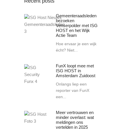
Recent posts
Gemeenteraadsleden
bezoeken
Venserpolder met ISG
HOST en het Wijk
Actie Team
Hoe ervaar je een wijk
écht? Niet...
FunX loopt mee met
ISG HOST in
Amsterdam Zuidoost
Onlangs liep een
reporter van FunX
een...
Meer vertrouwen en
minder overlast: wat
meldingen ons
vertelden in 2025