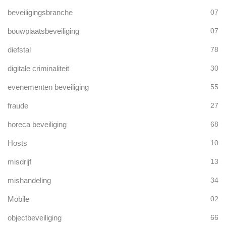
beveiligingsbranche
07
bouwplaatsbeveiliging
07
diefstal
78
digitale criminaliteit
30
evenementen beveiliging
55
fraude
27
horeca beveiliging
68
Hosts
10
misdrijf
13
mishandeling
34
Mobile
02
objectbeveiliging
66