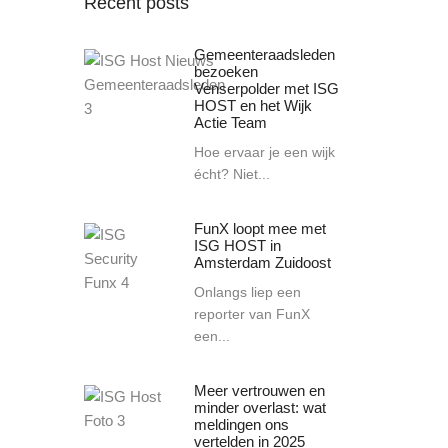
Recent posts
Gemeenteraadsleden
bezoeken
Venserpolder met ISG
HOST en het Wijk
Actie Team
Hoe ervaar je een wijk
écht? Niet...
FunX loopt mee met
ISG HOST in
Amsterdam Zuidoost
Onlangs liep een
reporter van FunX
een...
Meer vertrouwen en
minder overlast: wat
meldingen ons
vertelden in 2025